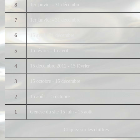
8
1er janvier - 31 décembre
7
1er janvier - 31 décembre
6
15 avril - 31 décembre
5
15 février - 15 avril
4
15 décembre 2012 - 15 février
3
15 octobre - 15 décembre
2
15 août - 15 octobre
1
Genèse du site 15 juin - 15 août
Cliquez sur les chiff