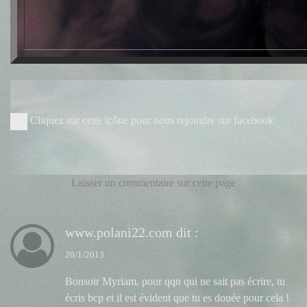
Cliquez sur cette icône pour nous rejoindre sur facebook
Laisser un commentaire sur cette page
www.polani22.com
dit :
20/1/2013
Bonsoir Myriam, pour qqn qui ne sait pas écrire, tu
écris bcp et il est évident que tu es douée pour cela !