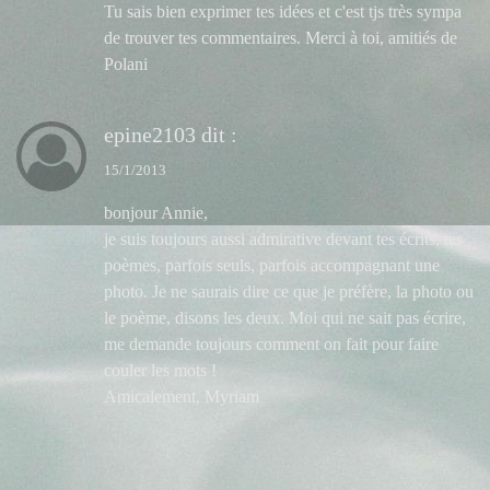
Tu sais bien exprimer tes idées et c'est tjs très sympa
de trouver tes commentaires. Merci à toi, amitiés de
Polani
epine2103
dit :
15/1/2013
bonjour Annie,
je suis toujours aussi admirative devant tes écrits, tes
poèmes, parfois seuls, parfois accompagnant une
photo. Je ne saurais dire ce que je préfère, la photo ou
le poème, disons les deux. Moi qui ne sait pas écrire,
me demande toujours comment on fait pour faire
couler les mots !
Amicalement, Myriam