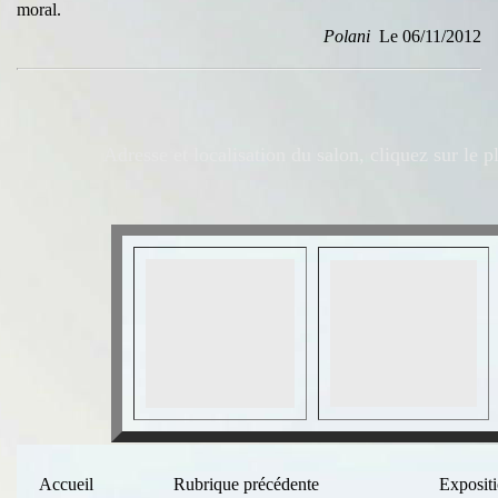
moral
.
Polani
Le 06/11/2012
Adresse et l
ocalisation du salon, cliquez sur le p
Accueil
Rubrique précédente
Exposit