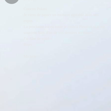
Coucou Polani
Je viens de passer un moment agréable avec vos
expos.
La prochaine est en route je crois!à Pleurtuit si je me
souviens bien d'un de vos derniers messages.
J'ai hâte de voir!
Bises
Michèle