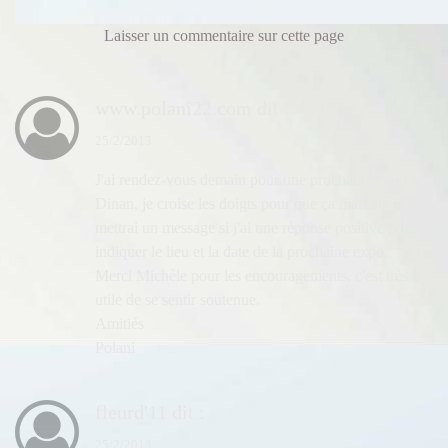
Laisser un commentaire sur cette page
www.polani22.com
dit :
25/2/2013
J'ai rendez-vous demain pour une prochaine expo à
Dinan, je croise les doigts pour que ça marche, je
mettrai un message si j'ai une réponse positive pour
indiquer le lieu et la date de la prochaine expo.
Merci Michèle pour les encouragements, c'est très
utile de se sentir soutenue.
Amitiés
Polani
fleurd'11
dit :
25/2/2013