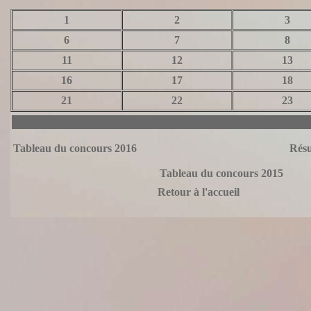
1
2
3
6
7
8
11
12
13
16
17
18
21
22
23
T
ableau du concours 2016
Résu
Tableau du concours 2015
Retour à l'accu
eil