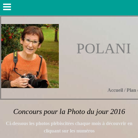
POLANI
Accueil
/
Plan 
Concours pour la Photo du jour 2016
Ci-dessous les photos plébiscitées chaque mois à découvrir en
cliquant sur les numéros