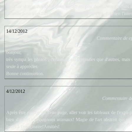
Cela me donne des idées pour mettre un peu de couleursss dans la 
peinture pour transformer ma maison en oeuvre d'art. J'ai bien l'intent
14/12/2012
Commentaire de e
bonjour,
très sympa les photos , certaines plus originales que d'autres, mai
seule à apprécier.
Bonne continuation.
4/12/2012
Commentaire de
Après être passée sur cette page, aller voir les tableaux de l'expo 
bien d'autres compagnons animaux! Magie de l'art abstrait qui per
livrés à l'imaginaire!Amitiés!