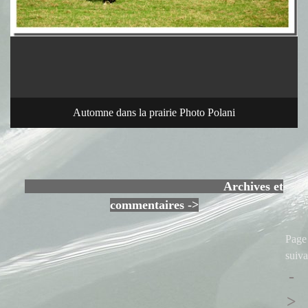
Automne dans la prairie Photo Polani
Archives et
commentaires
->
Page
suiva
-
>