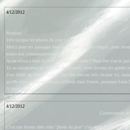
4/12/2012
Commentaire de
Bonjour,
Très sympas les photos du jour !
Merci pour tes passages mais ne te sens jamais obligée, pour avoi
toutes nos connaissances du web ;-)
As-tu réussi à faire un livre virtuel sur e-anim ? Peut-être n'as-tu pa
Tu as raison pour les fêtes de fin d'année, nous devons les garder p
d'un défilé de Saint-Nicolas, une fête encore très vivante ici, ma
qu'elle n'est pratiquement pas célébrée dans l'ouest...pourtant Saint-
A bientôt.
4/12/2012
Commentaire d
C'est une bonne idée cette "photo du jour" c'est bien d'y avoir pensé